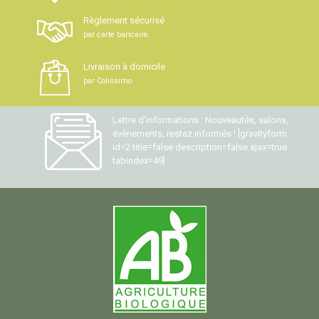
Règlement sécurisé
par carte bancaire.
Livraison à domicile
par Colissimo
Lettre d'informations : Nouveautés, salons,
évènements, restez informés ! [gravityform
id=2 title=false description=false ajax=true
tabindex=49]