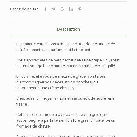
Parlez de nous !
Description
Le mariage entre la Verveine et le citron donne une gelée
rafraîchissante, au parfum subtil et délicat.
Vous apprécierez ce petit nectar dans une crêpe, un yaourt
ou un fromage blanc nature, sur une tartine de pain grillé…
En cuisine, elle vous permettra de glacer vos tartes,
d’accompagner vos cakes et vos brioches, ou
d’agrémenter une crème chantilly.
C’est aussi un moyen simple et savoureux de sucrer une
tisane !
Côté salé, elle amènera du peps à une vinaigrette, ou
accompagnera parfaitement un foie gras, un pâté, ou un
fromage de chèvre.
A essayer aussi : dans une sauce pour le poisson, ou en