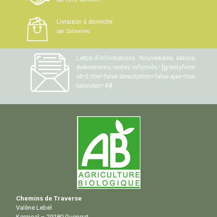
Livraison à domicile
par Colissimo
Lettre d'informations : Nouveautés, salons,
évènements, restez informés ! [gravityform
id=2 title=false description=false ajax=true
tabindex=49]
Chemins de Traverse
Valène Lebel
Kermoal – 29180 Guengat