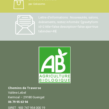
par Colissimo
Lettre d'informations : Nouveautés, salons,
évènements, restez informés ! [gravityform
id=2 title=false description=false ajax=true
tabindex=49]
Chemins de Traverse
Valène Lebel
Kermoal – 29180 Guengat
06 79 95 63 94
SIRET : 903 747 954 000 19